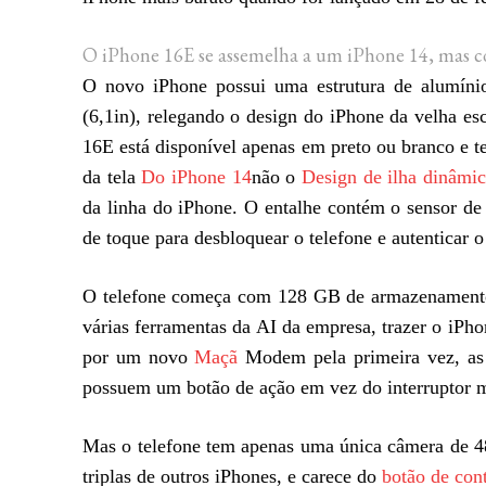
O iPhone 16E se assemelha a um iPhone 14, mas c
O novo iPhone possui uma estrutura de alumíni
(6,1in), relegando o design do iPhone da velha esc
16E está disponível apenas em preto ou branco e te
da tela
Do iPhone 14
não o
Design de ilha dinâmi
da linha do iPhone. O entalhe contém o sensor de i
de toque para desbloquear o telefone e autenticar 
O telefone começa com 128 GB de armazenamento 
várias ferramentas da AI da empresa, trazer o iPh
por um novo
Maçã
Modem pela primeira vez, as 
possuem um botão de ação em vez do interruptor 
Mas o telefone tem apenas uma única câmera de 48
triplas de outros iPhones, e carece do
botão de con