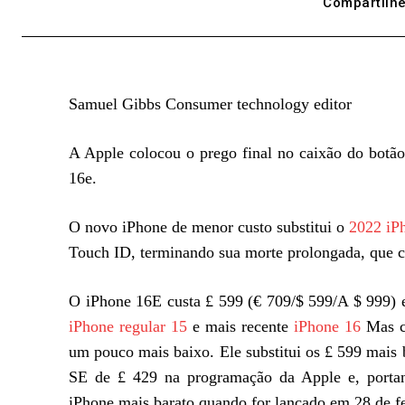
Compartilhe
Samuel Gibbs Consumer technology editor
A Apple colocou o prego final no caixão do bot
16e.
O novo iPhone de menor custo substitui o
2022 iP
Touch ID, terminando sua morte prolongada, que
O iPhone 16E custa £ 599 (€ 709/$ 599/A $ 999) 
iPhone regular 15
e mais recente
iPhone 16
Mas co
um pouco mais baixo. Ele substitui os £ 599 mais 
SE de £ 429 na programação da Apple e, porta
iPhone mais barato quando for lançado em 28 de fe