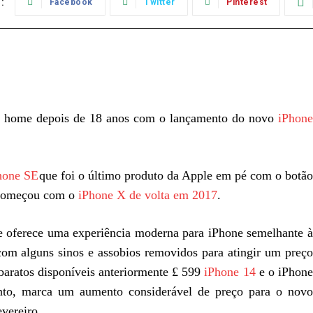
:
Facebook
Twitter
Pinterest
ão home depois de 18 anos com o lançamento do novo
iPhone
hone SE
que foi o último produto da Apple em pé com o botã
 começou com o
iPhone X de volta em 2017
.
e oferece uma experiência moderna para iPhone semelhante à
m alguns sinos e assobios removidos para atingir um preç
baratos disponíveis anteriormente £ 599
iPhone 14
e o iPhon
nto, marca um aumento considerável de preço para o novo
vereiro.