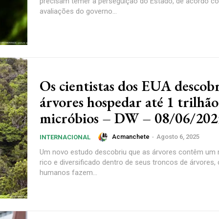
precisam temer a perseguição do Estado, de acordo c
avaliações do governo...
Os cientistas dos EUA desco
árvores hospedar até 1 trilhão
micróbios – DW – 08/06/202
Acmanchete
-
Agosto 6, 2025
INTERNACIONAL
Um novo estudo descobriu que as árvores contêm um
rico e diversificado dentro de seus troncos de árvores
humanos fazem...