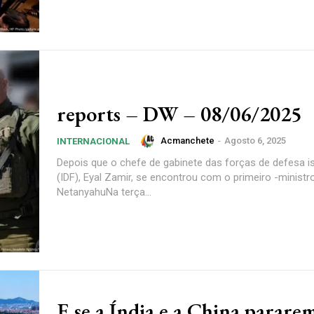
reports – DW – 08/06/2025
Acmanchete
-
Agosto 6, 2025
INTERNACIONAL
Depois que o chefe de gabinete das forças de defesa i
(IDF), Eyal Zamir, se encontrou com o primeiro -minist
NetanyahuNa terça...
E se a Índia e a China parare