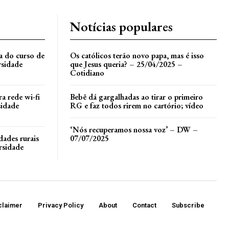
Notícias populares
la do curso de
Os católicos terão novo papa, mas é isso
rsidade
que Jesus queria? – 25/04/2025 –
Cotidiano
a rede wi-fi
Bebê dá gargalhadas ao tirar o primeiro
sidade
RG e faz todos rirem no cartório; vídeo
‘Nós recuperamos nossa voz’ – DW –
dades rurais
07/07/2025
rsidade
claimer
Privacy Policy
About
Contact
Subscribe