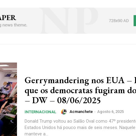
Gerrymandering nos EUA – 
que os democratas fugiram do
– DW – 08/06/2025
Acmanchete
-
Agosto 6, 2025
INTERNACIONAL
Donald Trump voltou ao Salão Oval como 47º president
Estados Unidos há pouco mais de seis meses. Naquele
manteve a...