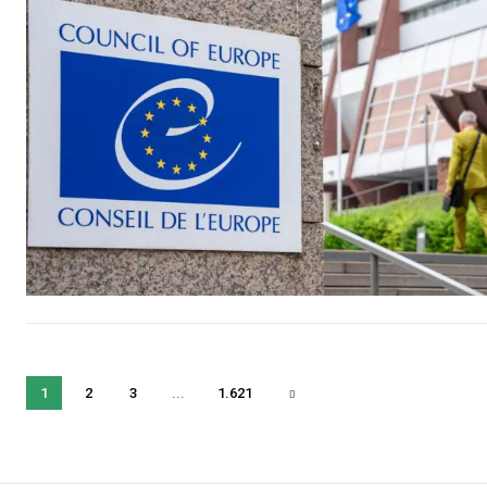
1
2
3
...
1.621