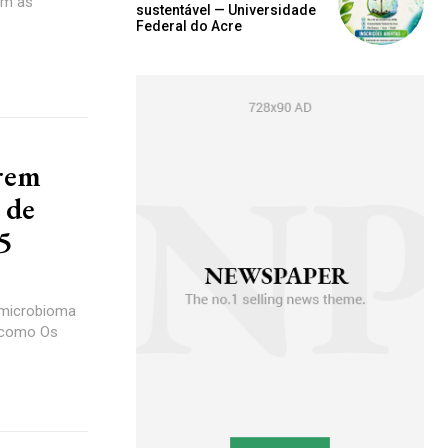
om as
sustentável — Universidade
Federal do Acre
brem
 de
5
 microbioma
, como Os