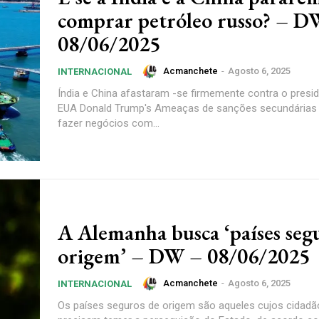
comprar petróleo russo? – D
08/06/2025
Acmanchete
-
Agosto 6, 2025
INTERNACIONAL
Índia e China afastaram -se firmemente contra o presi
EUA Donald Trump's Ameaças de sanções secundárias 
fazer negócios com...
A Alemanha busca ‘países seg
origem’ – DW – 08/06/2025
Acmanchete
-
Agosto 6, 2025
INTERNACIONAL
Os países seguros de origem são aqueles cujos cidad