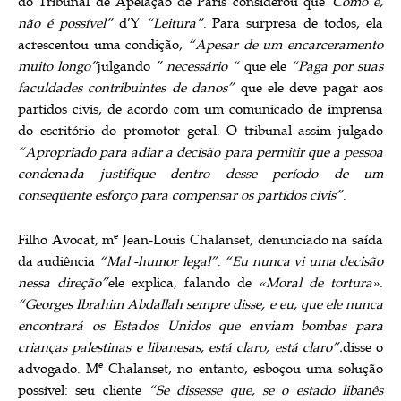
do Tribunal de Apelação de Paris considerou que
“Como é,
não é possível”
d’Y
“Leitura”
. Para surpresa de todos, ela
acrescentou uma condição,
“Apesar de um encarceramento
muito longo”
julgando
” necessário “
que ele
“Paga por suas
faculdades contribuintes de danos”
que ele deve pagar aos
partidos civis, de acordo com um comunicado de imprensa
do escritório do promotor geral. O tribunal assim julgado
“Apropriado para adiar a decisão para permitir que a pessoa
condenada justifique dentro desse período de um
conseqüente esforço para compensar os partidos civis”
.
e
Filho Avocat, m
Jean-Louis Chalanset, denunciado na saída
da audiência
“Mal -humor legal”
.
“Eu nunca vi uma decisão
nessa direção”
ele explica, falando de
«Moral de tortura»
.
“Georges Ibrahim Abdallah sempre disse, e eu, que ele nunca
encontrará os Estados Unidos que enviam bombas para
crianças palestinas e libanesas, está claro, está claro”.
disse o
e
advogado. M
Chalanset, no entanto, esboçou uma solução
possível: seu cliente
“Se dissesse que, se o estado libanês