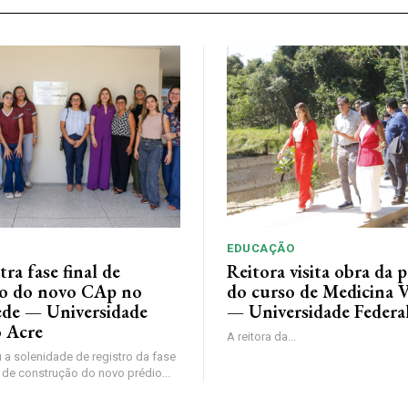
EDUCAÇÃO
tra fase final de
Reitora visita obra da p
o do novo CAp no
do curso de Medicina V
de — Universidade
— Universidade Federa
o Acre
A reitora da...
 a solenidade de registro da fase
 de construção do novo prédio...