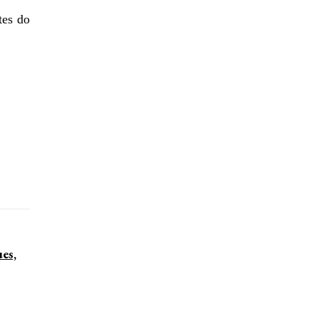
tes do
ues,