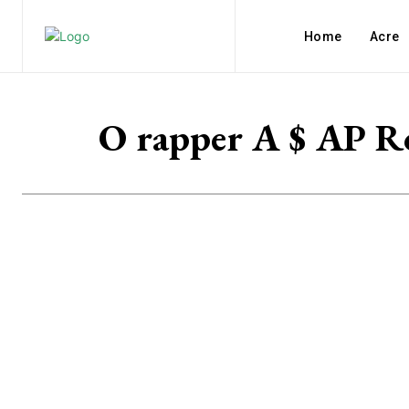
Home
Acre
O rapper A $ AP Ro