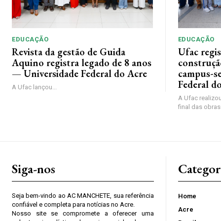
EDUCAÇÃO
EDUCAÇÃO
Revista da gestão de Guida
Ufac regis
Aquino registra legado de 8 anos
construçã
— Universidade Federal do Acre
campus-se
Federal d
A Ufac lançou...
A Ufac realizou
final das obras
Siga-nos
Categor
Seja bem-vindo ao AC MANCHETE, sua referência
Home
confiável e completa para notícias no Acre.
Acre
Nosso site se compromete a oferecer uma