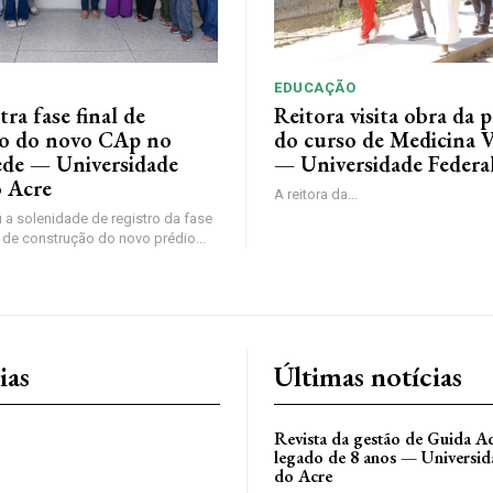
EDUCAÇÃO
tra fase final de
Reitora visita obra da p
o do novo CAp no
do curso de Medicina V
de — Universidade
— Universidade Federa
o Acre
A reitora da...
 a solenidade de registro da fase
 de construção do novo prédio...
ias
Últimas notícias
Revista da gestão de Guida Aq
legado de 8 anos — Universid
do Acre