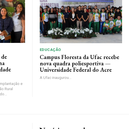
EDUCAÇÃO
 de
Campus Floresta da Ufac recebe
na
nova quadra poliesportiva —
idade
Universidade Federal do Acre
A Ufac inaugurou...
 Implantação e
ão Rural
do...