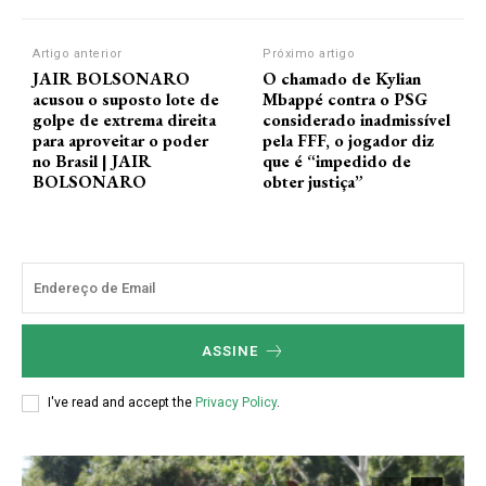
m
1
Artigo anterior
Próximo artigo
8
JAIR BOLSONARO
O chamado de Kylian
d
acusou o suposto lote de
Mbappé contra o PSG
golpe de extrema direita
considerado inadmissível
e
para aproveitar o poder
pela FFF, o jogador diz
f
no Brasil | JAIR
que é “impedido de
e
BOLSONARO
obter justiça”
v
e
r
e
i
r
ASSINE
o
d
I've read and accept the
Privacy Policy
.
e
2
0