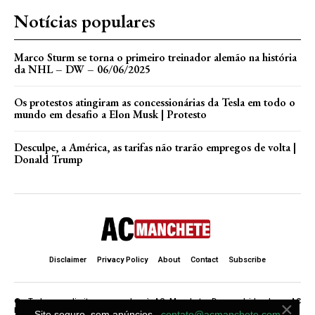
Notícias populares
Marco Sturm se torna o primeiro treinador alemão na história
da NHL – DW – 06/06/2025
Os protestos atingiram as concessionárias da Tesla em todo o
mundo em desafio a Elon Musk | Protesto
Desculpe, a América, as tarifas não trarão empregos de volta |
Donald Trump
Disclaimer
Privacy Policy
About
Contact
Subscribe
×
©. Todos os direitos reservados à AC Manchete. Desenvolvido de ♥ AC
Manchete .
Site seguro, sem anúncios.
contato@acmanchete.com