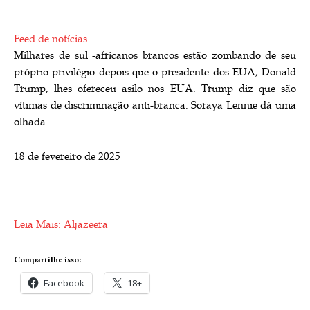
Feed de notícias
Milhares de sul -africanos brancos estão zombando de seu
próprio privilégio depois que o presidente dos EUA, Donald
Trump, lhes ofereceu asilo nos EUA. Trump diz que são
vítimas de discriminação anti-branca. Soraya Lennie dá uma
olhada.
P
18 de fevereiro de 2025
u
b
l
i
Leia Mais: Aljazeera
c
a
Compartilhe isso:
d
Facebook
18+
o
e