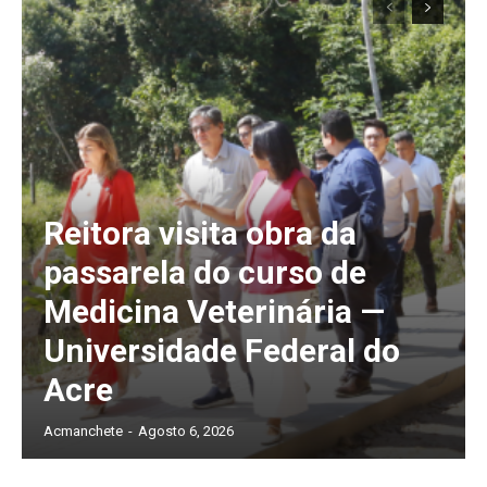
2
5
Reitora visita obra da
passarela do curso de
Medicina Veterinária —
Universidade Federal do
Acre
Acmanchete
-
Agosto 6, 2026