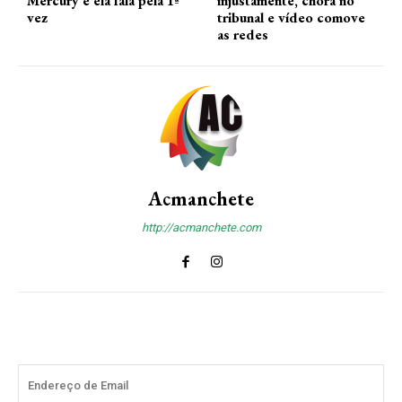
Mercury e ela fala pela 1ª
injustamente, chora no
vez
tribunal e vídeo comove
as redes
Acmanchete
http://acmanchete.com