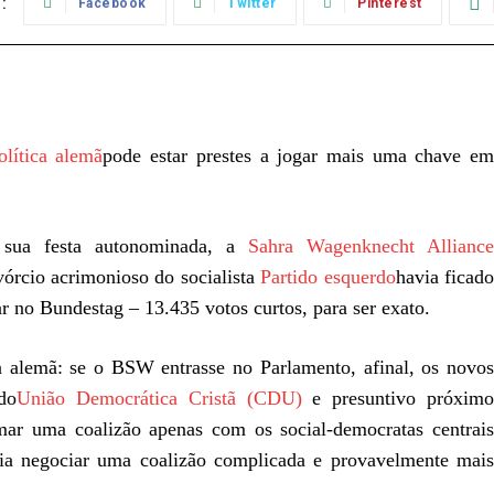
:
Facebook
Twitter
Pinterest
olítica alemã
pode estar prestes a jogar mais uma chave e
e sua festa autonominada, a
Sahra Wagenknecht Allianc
órcio acrimonioso do socialista
Partido esquerdo
havia ficad
 no Bundestag – 13.435 votos curtos, para ser exato.
a alemã: se o BSW entrasse no Parlamento, afinal, os novos
do
União Democrática Cristã (CDU)
e presuntivo próxim
mar uma coalizão apenas com os social-democratas centrais
ria negociar uma coalizão complicada e provavelmente mais