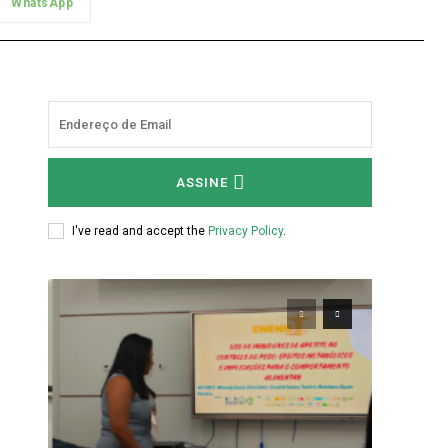
WhatsApp
m
ASSINE
e
I've read and accept the
Privacy Policy
.
o
o