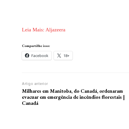
u
b
l
Leia Mais: Aljazeera
i
c
a
Compartilhe isso:
d
Facebook
18+
o
e
m
Artigo anterior
2
Milhares em Manitoba, do Canadá, ordenaram
8
evacuar em emergência de incêndios florestais |
d
Canadá
e
m
a