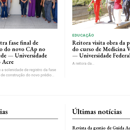
EDUCAÇÃO
tra fase final de
Reitora visita obra da p
o do novo CAp no
do curso de Medicina V
de — Universidade
— Universidade Federa
o Acre
A reitora da...
 a solenidade de registro da fase
 de construção do novo prédio...
ias
Últimas notícias
Revista da gestão de Guida Aq