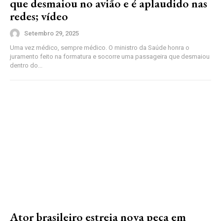
que desmaiou no avião e é aplaudido nas
redes; vídeo
Setembro 29, 2025
Uma vez médico, sempre médico. O ministro da Saúde honra o
juramento feito na formatura e socorre uma passageira que desmaiou
dentro do...
Ator brasileiro estreia nova peça em