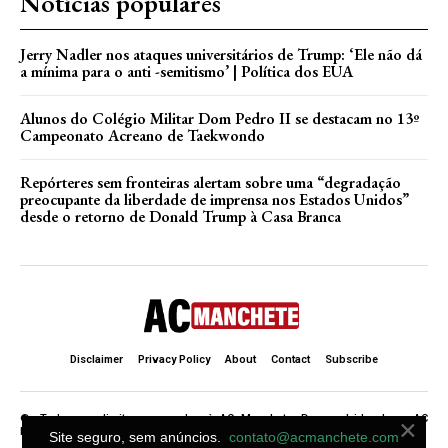
Notícias populares
Jerry Nadler nos ataques universitários de Trump: ‘Ele não dá
a mínima para o anti -semitismo’ | Política dos EUA
Alunos do Colégio Militar Dom Pedro II se destacam no 13º
Campeonato Acreano de Taekwondo
Repórteres sem fronteiras alertam sobre uma “degradação
preocupante da liberdade de imprensa nos Estados Unidos”
desde o retorno de Donald Trump à Casa Branca
Disclaimer
Privacy Policy
About
Contact
Subscribe
×
©. Todos os direitos reservados à AC Manchete. Desenvolvido de ♥ AC
Manchete .
Site seguro, sem anúncios.
contato@acmanchete.com