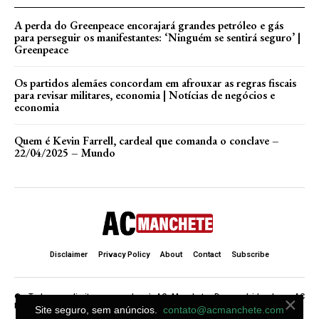
A perda do Greenpeace encorajará grandes petróleo e gás
para perseguir os manifestantes: ‘Ninguém se sentirá seguro’ |
Greenpeace
Os partidos alemães concordam em afrouxar as regras fiscais
para revisar militares, economia | Notícias de negócios e
economia
Quem é Kevin Farrell, cardeal que comanda o conclave –
22/04/2025 – Mundo
Disclaimer
Privacy Policy
About
Contact
Subscribe
×
©. Todos os direitos reservados à AC Manchete. Desenvolvido de ♥ AC
Manchete .
Site seguro, sem anúncios.
contato@acmanchete.com