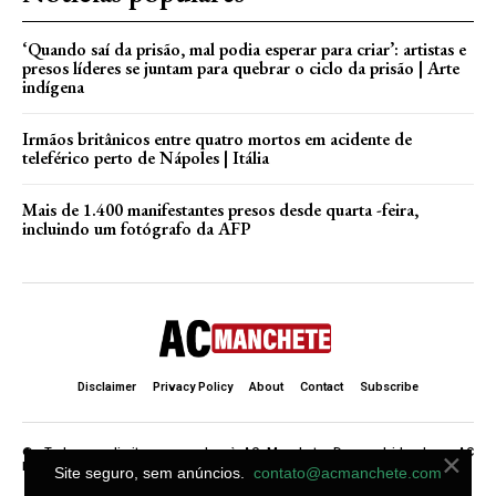
‘Quando saí da prisão, mal podia esperar para criar’: artistas e
presos líderes se juntam para quebrar o ciclo da prisão | Arte
indígena
Irmãos britânicos entre quatro mortos em acidente de
teleférico perto de Nápoles | Itália
Mais de 1.400 manifestantes presos desde quarta -feira,
incluindo um fotógrafo da AFP
Disclaimer
Privacy Policy
About
Contact
Subscribe
×
©. Todos os direitos reservados à AC Manchete. Desenvolvido de ♥ AC
Manchete .
Site seguro, sem anúncios.
contato@acmanchete.com