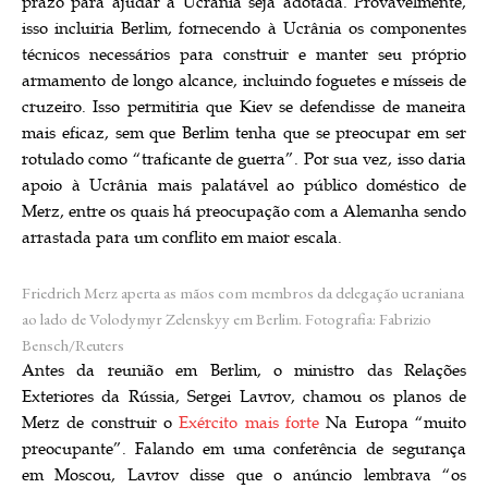
prazo para ajudar a Ucrânia seja adotada. Provavelmente,
isso incluiria Berlim, fornecendo à Ucrânia os componentes
técnicos necessários para construir e manter seu próprio
armamento de longo alcance, incluindo foguetes e mísseis de
cruzeiro. Isso permitiria que Kiev se defendisse de maneira
mais eficaz, sem que Berlim tenha que se preocupar em ser
rotulado como “traficante de guerra”. Por sua vez, isso daria
apoio à Ucrânia mais palatável ao público doméstico de
Merz, entre os quais há preocupação com a Alemanha sendo
arrastada para um conflito em maior escala.
Friedrich Merz aperta as mãos com membros da delegação ucraniana
ao lado de Volodymyr Zelenskyy em Berlim.
Fotografia: Fabrizio
Bensch/Reuters
Antes da reunião em Berlim, o ministro das Relações
Exteriores da Rússia, Sergei Lavrov, chamou os planos de
Merz de construir o
Exército mais forte
Na Europa “muito
preocupante”. Falando em uma conferência de segurança
em Moscou, Lavrov disse que o anúncio lembrava “os