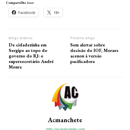
Compartilhe isso:
Facebook
18+
Artigo anterior
Próximo artigo
De cidadezinha em
Sem alertar sobre
Sergipe ao topo do
decisão do IOF, Moraes
governo do RJ: o
acenou à versão
supersecretário André
pacificadora
Moura
Acmanchete
http://acmanchete.com