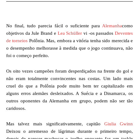
No final, tudo parecia fácil o suficiente para
Alemanha
como
objetivos da Jule Brand e
Lea Schüller
vi -os passados
Deventes
de torneios
Polônia. Mas, embora a vitória tenha sido merecida e
o desempenho melhorasse à medida que o jogo continuava, não
foi o começo perfeito.
Os oito vezes campeões foram desperdiçados na frente do gol e
não eram totalmente convincentes nas costas. Um lado mais
cruel do que a Polônia pode muito bem ter capitalizado em
alguns erros alemães desleixados. A Suécia e a Dinamarca, os
outros oponentes da Alemanha em grupo, podem não ser tão
caridosos.
Mas talvez mais significativamente, capitão
Giulia Gwinn
Deixou o arremesso de lágrimas durante o primeiro tempo,
depois de parecer machucar o joelho enquanto faz um tackle