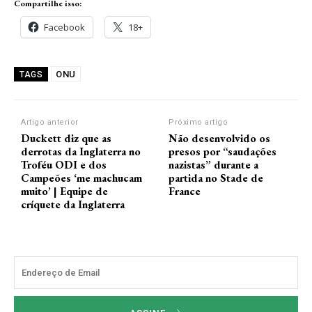
Compartilhe isso:
d
Facebook
18+
o
e
m
ONU
TAGS
2
4
d
Artigo anterior
Próximo artigo
e
Duckett diz que as
Não desenvolvido os
m
derrotas da Inglaterra no
presos por “saudações
Troféu ODI e dos
nazistas” durante a
a
Campeões ‘me machucam
partida no Stade de
r
muito’ | Equipe de
France
ç
críquete da Inglaterra
o
d
e
2
0
2