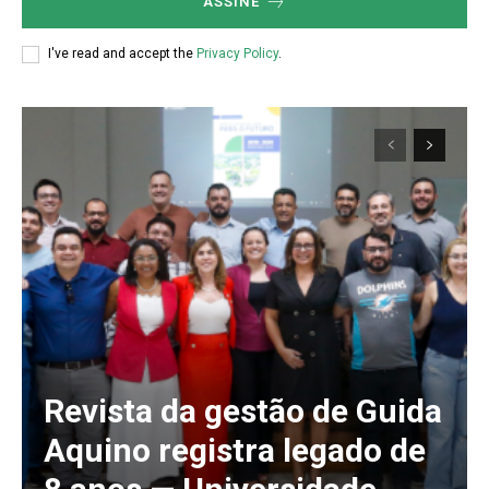
ASSINE
5
I've read and accept the
Privacy Policy
.
Revista da gestão de Guida
Aquino registra legado de