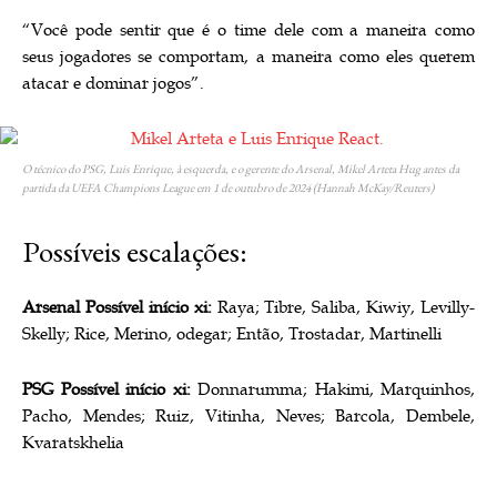
“Você pode sentir que é o time dele com a maneira como
seus jogadores se comportam, a maneira como eles querem
atacar e dominar jogos”.
O técnico do PSG, Luis Enrique, à esquerda, e o gerente do Arsenal, Mikel Arteta Hug antes da
partida da UEFA Champions League em 1 de outubro de 2024 (Hannah McKay/Reuters)
Possíveis escalações:
Arsenal Possível início xi:
Raya; Tibre, Saliba, Kiwiy, Levilly-
Skelly; Rice, Merino, odegar; Então, Trostadar, Martinelli
PSG Possível início xi:
Donnarumma; Hakimi, Marquinhos,
Pacho, Mendes; Ruiz, Vitinha, Neves; Barcola, Dembele,
Kvaratskhelia