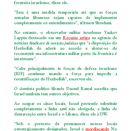
fronteira israelense, disse ele.
“Esta é uma medida temporária até que as forças
armadas libanesas sejam capazes de implementar
completamente os entendimentos”, afirmou Shoshani.
No entanto, o observador militar israelense Yaakov
Lappin destacado em um
Recente artigo
na agência de
notícias
Sindicato de notícias judaicas
que “a disposição do
Hezbollah de aderir ao acordo e abster-se de
reconstruir sua infraestrutura militar perto da fronteira é
inexistente”.
“Cabe principalmente às forças de defesa israelense
(IDF) continuar usando a força para impedir a
reentrificação do Hezbollah”, escreveu ele.
O cientista político libanês Daoud Ramal acredita que
Israel também tem outros objetivos.
Ao ocupar os cinco locais, Israel pretende substituir
completamente a linha azul não obrigada, a linha de
demarcação entre Israel e o Líbano, disse ele à DW.
“Sob o pretexto de permanecer nesses locais
estrategicamente designados, Israel é
mordiscando
No