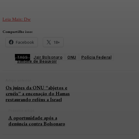
Leia Mais: Dw
Compartilhe isso:
Facebook
18+
Jair Bolsonaro
ONU
Polícia Federal
TAGS
Simone de Beauvoir
Artigo anterior
Os juízes da ONU “abjetos e
cruéis” a encenação do Hamas
restaurando reféns a Israel
Próximo artigo
A oportunidade após a
denúncia contra Bolsonaro