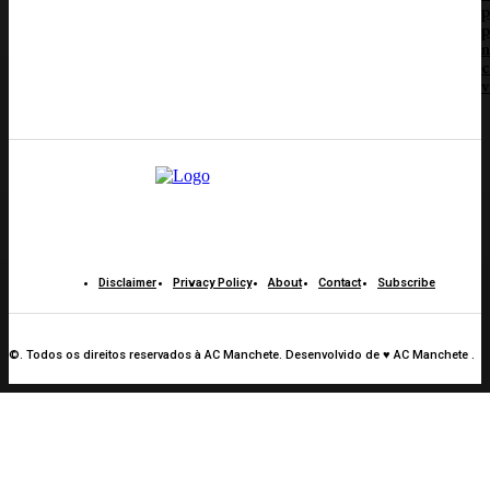
p
p
n
c
v
Disclaimer
Privacy Policy
About
Contact
Subscribe
©. Todos os direitos reservados à AC Manchete. Desenvolvido de ♥ AC Manchete .