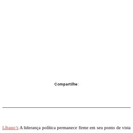
Compartilhe:
acebook
Twitter
Pinterest
WhatsApp
Líbano’s
A liderança política permanece firme em seu ponto de vista