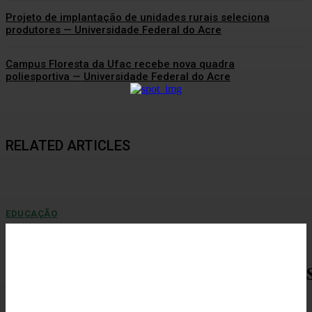
Projeto de implantação de unidades rurais seleciona
produtores — Universidade Federal do Acre
Campus Floresta da Ufac recebe nova quadra
poliesportiva — Universidade Federal do Acre
RELATED ARTICLES
EDUCAÇÃO
Revista da gestão de Guida Aquino registra
legado de 8 anos — Universidade Federal do Acre
A Ufac lançou...