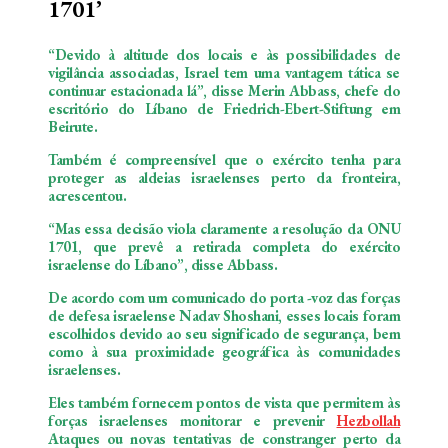
1701’
“Devido à altitude dos locais e às possibilidades de
vigilância associadas, Israel tem uma vantagem tática se
continuar estacionada lá”, disse Merin Abbass, chefe do
escritório do Líbano de Friedrich-Ebert-Stiftung em
Beirute.
Também é compreensível que o exército tenha para
proteger as aldeias israelenses perto da fronteira,
acrescentou.
“Mas essa decisão viola claramente a resolução da ONU
1701, que prevê a retirada completa do exército
israelense do Líbano”, disse Abbass.
De acordo com um comunicado do porta -voz das forças
de defesa israelense Nadav Shoshani, esses locais foram
escolhidos devido ao seu significado de segurança, bem
como à sua proximidade geográfica às comunidades
israelenses.
Eles também fornecem pontos de vista que permitem às
forças israelenses monitorar e prevenir
Hezbollah
Ataques ou novas tentativas de constranger perto da