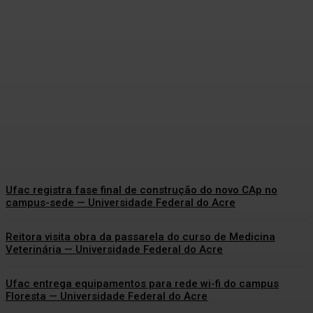
Revista da gestão de Guida
Aquino registra legado de 8
anos — Universidade Federal
do Acre
Acmanchete
-
Agosto 7, 2026
Ufac registra fase final de construção do novo CAp no
campus-sede — Universidade Federal do Acre
Reitora visita obra da passarela do curso de Medicina
Veterinária — Universidade Federal do Acre
Ufac entrega equipamentos para rede wi-fi do campus
Floresta — Universidade Federal do Acre