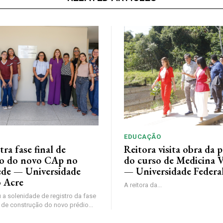
EDUCAÇÃO
tra fase final de
Reitora visita obra da p
o do novo CAp no
do curso de Medicina V
de — Universidade
— Universidade Federa
o Acre
A reitora da...
 a solenidade de registro da fase
 de construção do novo prédio...