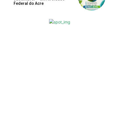
Federal do Acre
m
s