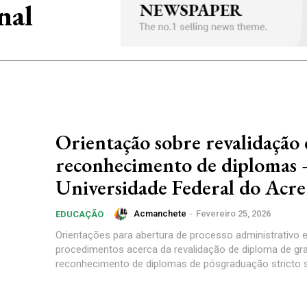
nal
Orientação sobre revalidação 
reconhecimento de diplomas
Universidade Federal do Acre
Acmanchete
-
Fevereiro 25, 2026
EDUCAÇÃO
Orientações para abertura de processo administrativo 
procedimentos acerca da revalidação de diploma de gr
reconhecimento de diplomas de pósgraduação stricto s