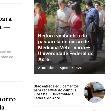
para
ra —
Reitora visita obra da
passarela do curso de
Medicina Veterinária —
idade de
Universidade Federal do
 obra de
Acre
Acmanchete
-
Agosto 6, 2026
Ufac entrega equipamentos
para rede wi-fi do campus
Floresta — Universidade
chorro
Federal do Acre
ia