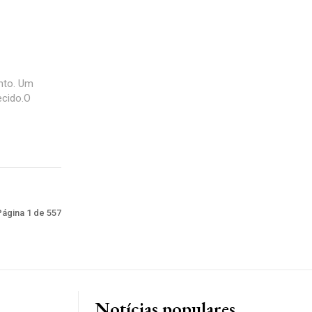
nto. Um
ecido.O
Página 1 de 557
Notícias populares