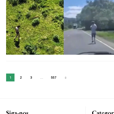
1
2
3
...
557
Siga-nos
Categor