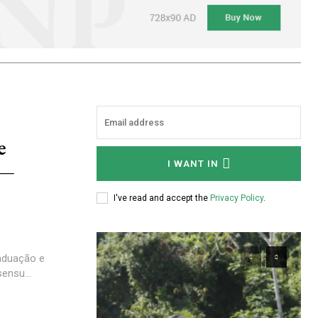
e
 —
I WANT IN
I've read and accept the
Privacy Policy
.
e
aduação e
ensu...