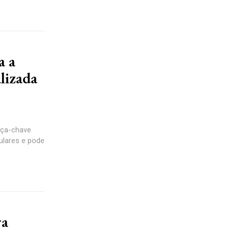
a a
lizada
eça-chave
ulares e pode
ra