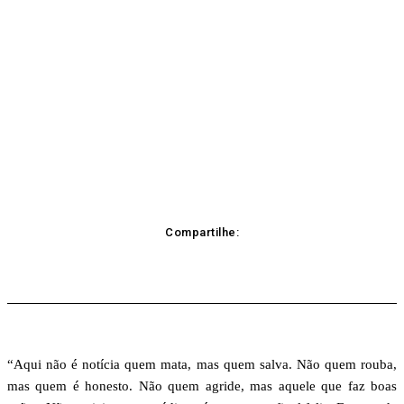
Compartilhe:
acebook
Twitter
Pinterest
WhatsApp
“Aqui não é notícia quem mata, mas quem salva. Não quem rouba,
mas quem é honesto. Não quem agride, mas aquele que faz boas