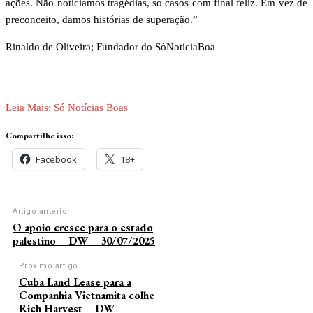
ações. Não noticiamos tragédias, só casos com final feliz. Em vez de
preconceito, damos histórias de superação.”
Rinaldo de Oliveira; Fundador do SóNotíciaBoa
Leia Mais: Só Notícias Boas
Compartilhe isso:
Facebook
18+
Artigo anterior
O apoio cresce para o estado
palestino – DW – 30/07/2025
Próximo artigo
Cuba Land Lease para a
Companhia Vietnamita colhe
Rich Harvest – DW –