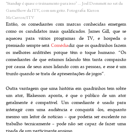
‘Standup é quase o treinamento para isso’ … Joel Dommett no set da
GameShow da ITV, com um grito.
Fotografia: Kieron
McCarron/ITV
Então, os comediantes com marcas conhecidas emergem
como os candidatos mais qualificados. James Gill, que se
aqueceu para vários programas de TV, e hospeda o
premiado sempre será
Comédia
diz que os quadrinhos fazem
os melhores anfitriões porque têm o toque humano. “Os
comediantes de que estamos falando têm tanta compaixão
por causa de seus anos lidando com as pessoas, e esse é um
trunfo quando se trata de apresentações de jogos”.
Outra vantagem que uma história em quadrinhos tem sobre
um ator, Blakesson aponta, é que o público de um ator
geralmente é compatível. Um comediante é usado para
interagir com uma audiência e conquistá -los, enquanto
mesmo um leitor de notícias – que poderia ser excelente no
trabalho tecnicamente – pode não ser capaz de fazer uma
risada de um participante ansioso.