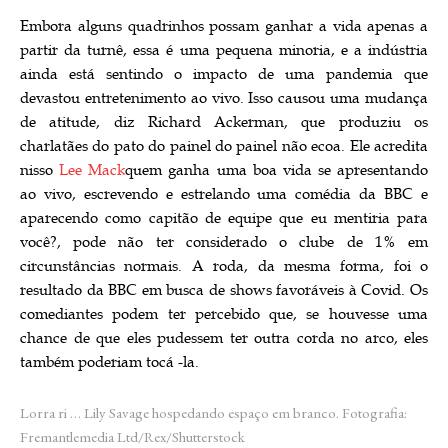
Embora alguns quadrinhos possam ganhar a vida apenas a
partir da turnê, essa é uma pequena minoria, e a indústria
ainda está sentindo o impacto de uma pandemia que
devastou entretenimento ao vivo. Isso causou uma mudança
de atitude, diz Richard Ackerman, que produziu os
charlatães do pato do painel do painel não ecoa. Ele acredita
nisso
Lee Mack
quem ganha uma boa vida se apresentando
ao vivo, escrevendo e estrelando uma comédia da BBC e
aparecendo como capitão de equipe que eu mentiria para
você?, pode não ter considerado o clube de 1% em
circunstâncias normais. A roda, da mesma forma, foi o
resultado da BBC em busca de shows favoráveis ​​à Covid. Os
comediantes podem ter percebido que, se houvesse uma
chance de que eles pudessem ter outra corda no arco, eles
também poderiam tocá -la.
Lorra ri … Lily Savage hospedando espaço em branco.
Fotografia:
Fremantlemedia Ltd/Rex/Shutterstock