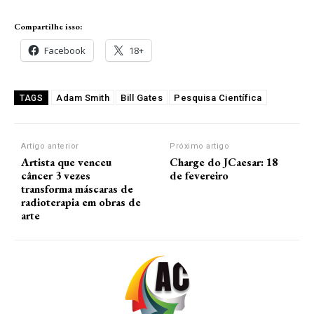
Compartilhe isso:
Facebook
18+
Adam Smith
Bill Gates
Pesquisa Científica
TAGS
Artigo anterior
Próximo artigo
Artista que venceu
Charge do JCaesar: 18
câncer 3 vezes
de fevereiro
transforma máscaras de
radioterapia em obras de
arte