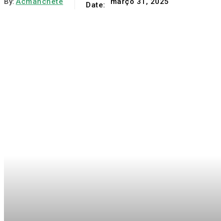
By:
Acmanchete
março 31, 2025
Date: