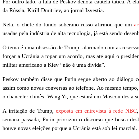
Por outro lado, a fala de Peskov denota cautela tática. A e
da Rússia, Kirill Dmitriev, ao jornal Izvestia.
Nela, o chefe do fundo soberano russo afirmou que um
a
usadas pela indústria de alta tecnologia, já está sendo des
O tema é uma obsessão de Trump, alarmado com as reserva
forçar a Ucrânia a topar um acordo, mas até aqui o preside
militar americano a Kiev “não é uma dívida”.
Peskov também disse que Putin segue aberto ao diálogo c
assim como novas conversas ao telefone. Ao mesmo tempo, s
o chanceler chinês, Wang Yi, que estará em Moscou desta se
A irritação de Trump,
exposta em entrevista à rede NBC
semana passada, Putin priorizou o discurso que busca de
houve novas eleições porque a Ucrânia está sob lei marcial.