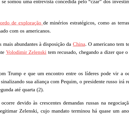
la se somou uma entrevista concedida pelo “czar” dos investi
cordo de exploração
de minérios estratégicos, como as terras
enhado com os americanos.
s mais abundantes à disposição da
China
. O americano tem t
nte
Volodimir Zelenski
tem recusado, chegando a dizer que o
om Trump e que um encontro entre os líderes pode vir a oc
inalizando sua aliança com Pequim, o presidente russo irá r
gunda até quarta (2).
, ocorre devido às crescentes demandas russas na negociaç
slegitimar Zelenski, cujo mandato terminou há quase um an