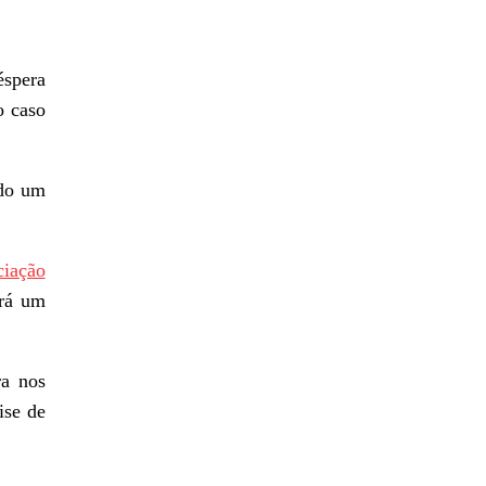
éspera
o caso
ndo um
ciação
erá um
a nos
ise de