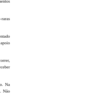
mentos
-raras
entado
 apoio
orrer,
eceber
ão. Na
o. Não