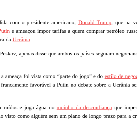
dida com o presidente americano,
Donald Trump
, que na v
Putin
e ameaçou impor tarifas a quem comprar petróleo russ
rra da
Ucrânia
.
i Peskov, apenas disse que ambos os países seguiam negocia
, a ameaça foi vista como “parte do jogo” e do
estilo de nego
francamente favorável a Putin no debate sobre a Ucrânia s
 a ruídos e joga água no
moinho da desconfiança
que imper
do visto como alguém sem um plano de longo prazo para a cr