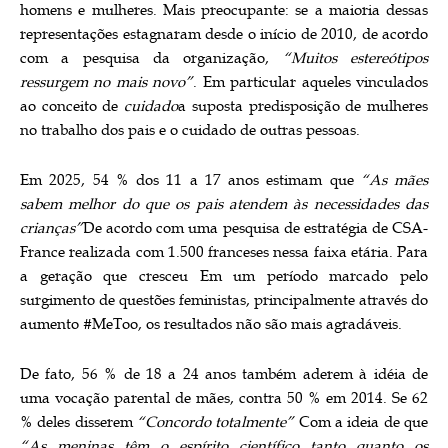
homens e mulheres. Mais preocupante: se a maioria dessas
representações
estagnaram desde o início de 2010, de acordo
com a pesquisa da organização,
“Muitos estereótipos
ressurgem no mais novo”
. Em particular aqueles vinculados
ao conceito de
cuidado
a suposta predisposição de mulheres
no trabalho dos pais e o cuidado de outras pessoas.
Em 2025, 54 % dos 11 a 17 anos estimam que
“As mães
sabem melhor do que os pais atendem às necessidades das
crianças”
De acordo com uma pesquisa de estratégia de CSA-
France realizada com 1.500 franceses nessa faixa etária. Para
a geração que cresceu
Em um período marcado pelo
surgimento de questões feministas, principalmente através do
aumento #MeToo, os resultados não são mais agradáveis.
De fato, 56 % de 18 a 24 anos também aderem à idéia de
uma vocação parental de mães, contra 50 % em 2014. Se 62
% deles disserem
“Concordo totalmente”
Com a ideia de que
“As meninas têm o espírito científico tanto quanto os