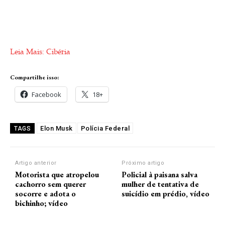
Leia Mais: Cibéria
Compartilhe isso:
Facebook
18+
Elon Musk
Polícia Federal
TAGS
Artigo anterior
Próximo artigo
Motorista que atropelou
Policial à paisana salva
cachorro sem querer
mulher de tentativa de
socorre e adota o
suicídio em prédio, vídeo
bichinho; vídeo