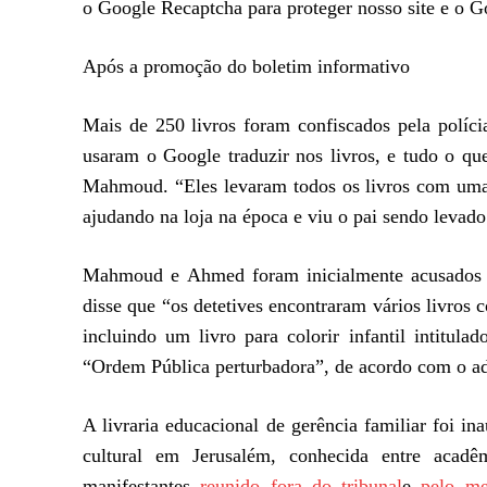
o Google Recaptcha para proteger nosso site e o 
Após a promoção do boletim informativo
Mais de 250 livros foram confiscados pela políci
usaram o Google traduzir nos livros, e tudo o q
Mahmoud. “Eles levaram todos os livros com uma 
ajudando na loja na época e viu o pai sendo levad
Mahmoud e Ahmed foram inicialmente acusados ​​d
disse que “os detetives encontraram vários livros 
incluindo um livro para colorir infantil intitul
“Ordem Pública perturbadora”, de acordo com o ad
A livraria educacional de gerência familiar foi 
cultural em Jerusalém, conhecida entre acadêm
manifestantes
reunido fora do tribunal
e
pelo m