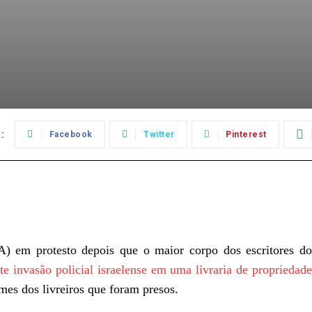
:
Facebook
Twitter
Pinterest
) em protesto depois que o maior corpo dos escritores do
e invasão policial israelense em uma livraria de propriedad
mes dos livreiros que foram presos.