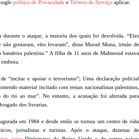
Google
política de Privacidade
e
Termos de Serviço
aplicar.
a durante o ataque, a maioria dos quais foi devolvida. “Eles
ue não gostaram, eles levaram”, disse Murad Muna, irmão de
bandeira palestina.” A filha de 11 anos de Mahmoud estava
o embora.
e “incitar e apoiar o terrorismo”; Uma declaração policial
contendo material incitado com temas nacionalistas palestinos,
ado do rio ao mar”. No entanto, a acusação foi alterada para
vogado dos livrarias.
inaugurada em 1984 e desde então se tornou um centro de vida
icos, jornalistas e turistas. Após o ataque, dezenas de
enos nove
Diplomatas do Reino Unido e de outros paíse