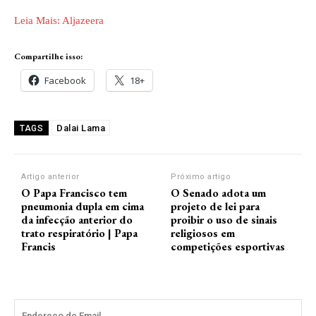
Leia Mais: Aljazeera
Compartilhe isso:
Facebook
18+
Dalai Lama
TAGS
Artigo anterior
Próximo artigo
O Papa Francisco tem
O Senado adota um
pneumonia dupla em cima
projeto de lei para
da infecção anterior do
proibir o uso de sinais
trato respiratório | Papa
religiosos em
Francis
competições esportivas