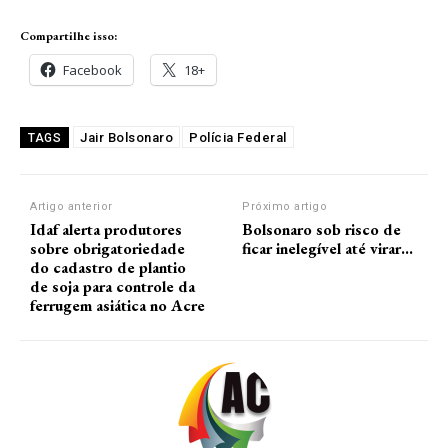
Compartilhe isso:
Facebook
18+
Jair Bolsonaro
Polícia Federal
TAGS
Artigo anterior
Próximo artigo
Idaf alerta produtores
Bolsonaro sob risco de
sobre obrigatoriedade
ficar inelegível até virar…
do cadastro de plantio
de soja para controle da
ferrugem asiática no Acre