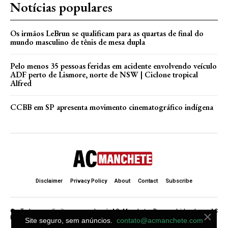
Notícias populares
Os irmãos LeBrun se qualificam para as quartas de final do
mundo masculino de tênis de mesa dupla
Pelo menos 35 pessoas feridas em acidente envolvendo veículo
ADF perto de Lismore, norte de NSW | Ciclone tropical
Alfred
CCBB em SP apresenta movimento cinematográfico indígena
Disclaimer
Privacy Policy
About
Contact
Subscribe
×
©. Todos os direitos reservados à AC Manchete. Desenvolvido de ♥ AC
Manchete .
Site seguro, sem anúncios.
contato@acmanchete.com