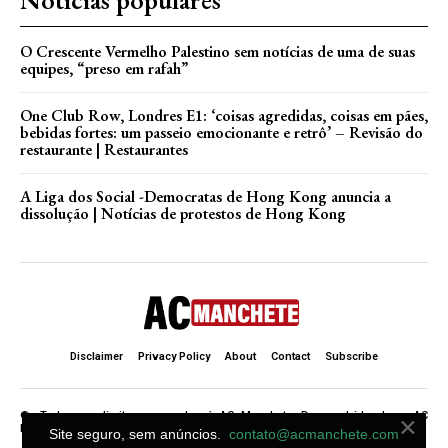
Notícias populares
O Crescente Vermelho Palestino sem notícias de uma de suas
equipes, “preso em rafah”
One Club Row, Londres E1: ‘coisas agredidas, coisas em pães,
bebidas fortes: um passeio emocionante e retrô’ – Revisão do
restaurante | Restaurantes
A Liga dos Social -Democratas de Hong Kong anuncia a
dissolução | Notícias de protestos de Hong Kong
Disclaimer
Privacy Policy
About
Contact
Subscribe
×
©. Todos os direitos reservados à AC Manchete. Desenvolvido de ♥ AC
Manchete .
Site seguro, sem anúncios.
contato@acmanchete.com