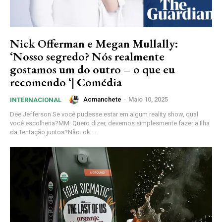
Nick Offerman e Megan Mullally:
‘Nosso segredo? Nós realmente
gostamos um do outro – o que eu
recomendo ‘| Comédia
Acmanchete
-
Maio 10, 2025
INTERNACIONAL
Dee Jefferson Se você pudesse estar em algum reality show, qual
você escolheria?MM: Quero dizer, devemos simplesmente fazer a Ilha
da Tentação juntos?Não: ok....