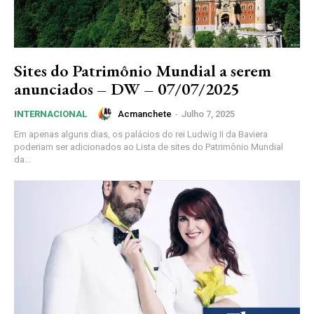
Sites do Patrimônio Mundial a serem
anunciados – DW – 07/07/2025
Acmanchete
-
Julho 7, 2025
INTERNACIONAL
Em apenas alguns dias, os palácios do rei Ludwig II da Baviera
poderiam ser adicionados ao Lista de sites do Patrimônio Mundial
da...