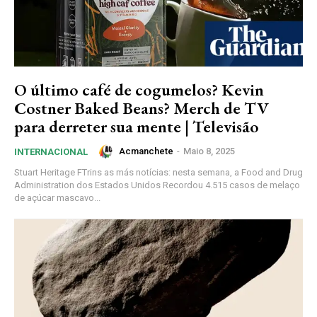
O último café de cogumelos? Kevin
Costner Baked Beans? Merch de TV
para derreter sua mente | Televisão
Acmanchete
-
Maio 8, 2025
INTERNACIONAL
Stuart Heritage FTrins as más notícias: nesta semana, a Food and Drug
Administration dos Estados Unidos Recordou 4.515 casos de melaço
de açúcar mascavo...