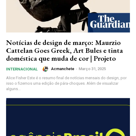
Notícias de design de março: Maurzio
Cattelan Goes Greek, Art Bules e tinta
doméstica que muda de cor | Projeto
Acmanchete
-
Março 31, 2025
INTERNACIONAL
Alice Fisher Este é o resumo final de notícias mensais do design, por
isso o fizemos uma edição de pára-choques. Além de visualizar
alguns...