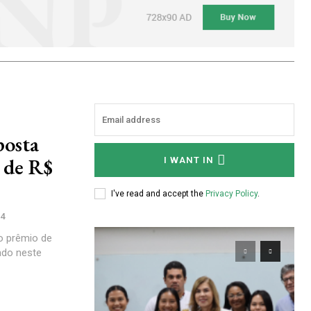
posta
o de R$
I WANT IN
I've read and accept the
Privacy Policy
.
24
 o prêmio de
ado neste