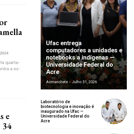
por
amella
Ufac entrega
computadores a unidades e
 2024
notebooks a indígenas —
sta quarta-
Universidade Federal do
ntra a ex-
Acre
Acmanchete
-
Julho 31, 2026
Laboratório de
biotecnologia e inovação é
inaugurado na Ufac —
s e
Universidade Federal do
Acre
 34