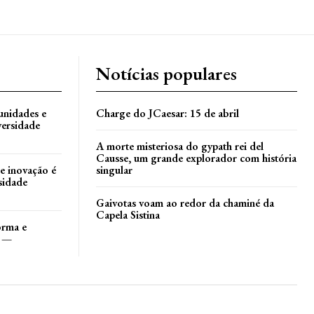
Notícias populares
unidades e
Charge do JCaesar: 15 de abril
versidade
A morte misteriosa do gypath rei del
Causse, um grande explorador com história
e inovação é
singular
sidade
Gaivotas voam ao redor da chaminé da
Capela Sistina
orma e
s —