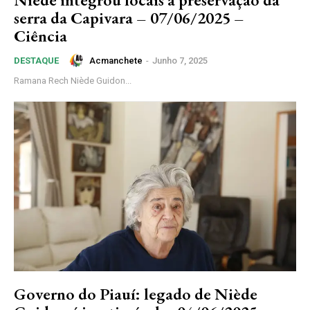
serra da Capivara – 07/06/2025 –
Ciência
Acmanchete
-
Junho 7, 2025
DESTAQUE
Ramana Rech Niède Guidon...
Governo do Piauí: legado de Niède