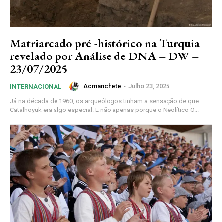
Matriarcado pré -histórico na Turquia
revelado por Análise de DNA – DW –
23/07/2025
Acmanchete
-
Julho 23, 2025
INTERNACIONAL
Já na década de 1960, os arqueólogos tinham a sensação de que
Catalhoyuk era algo especial. E não apenas porque o Neolítico O...