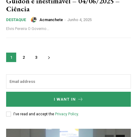
Guidon é inestimável – 04/06/2025 –
Ciência
Acmanchete
-
Junho 4, 2025
DESTAQUE
Elvis Pereira O Governo...
1
2
3
I WANT IN
I've read and accept the
Privacy Policy
.