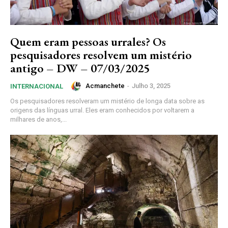
Quem eram pessoas urrales? Os
pesquisadores resolvem um mistério
antigo – DW – 07/03/2025
Acmanchete
-
Julho 3, 2025
INTERNACIONAL
Os pesquisadores resolveram um mistério de longa data sobre as
origens das línguas urral. Eles eram conhecidos por voltarem a
milhares de anos,...