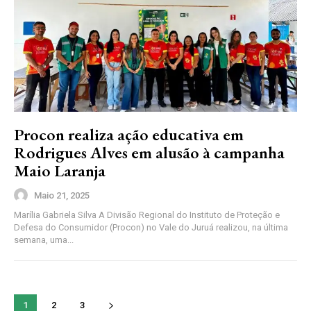
Procon realiza ação educativa em
Rodrigues Alves em alusão à campanha
Maio Laranja
Maio 21, 2025
Marília Gabriela Silva A Divisão Regional do Instituto de Proteção e
Defesa do Consumidor (Procon) no Vale do Juruá realizou, na última
semana, uma...
1
2
3