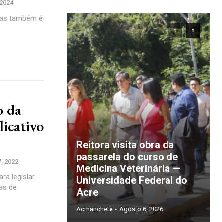
 2024
 mas também é
o da
licativo
Reitora visita obra da
passarela do curso de
, 2022
Medicina Veterinária —
ra legislar
Universidade Federal do
cas de
Acre
Acmanchete
-
Agosto 6, 2026