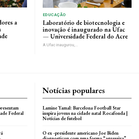
EDUCAÇÃO
ores a
Laboratório de biotecnologia e
a
inovação é inaugurado na Ufac
ade
— Universidade Federal do Acre
A Ufac inaugurou,...
Notícias populares
presentam
Lamine Yamal: Barcelona Football Star
dade Federal
inspira jovens na cidade natal Rocafonda |
Notícias de futebol
rá
O ex -presidente americano Joe Biden
—
diagnosticou com uma forma “agressiva”