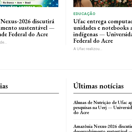
EDUCAÇÃO
Nexus-2026 discutirá
Ufac entrega computad
imento sustentável —
unidades e notebooks 
ade Federal do Acre
indígenas — Universid
Federal do Acre
e...
A Ufac realizou...
ias
Últimas notícias
Alunas de Nutrição de Ufac a
pesquisas na Uerj — Universi
do Acre
Amazônia Nexus-2026 discuti
desenvolvimento sustentável 