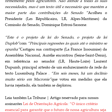
firmemente pelos agricultores. Não atende a todas as suas
necessidades, mas é um texto útil e necessário que mantém a
maior parte das contribuições do Senado ”
Acolheu o
Presidente (Les Républicains, LR, Alpes-Maritimes) da
Comissão do Senado, Dominique Estrosi-Sassone.
“Este é o projeto de lei do Senado, o projeto de lei
Duplob”
com
“Principais regressões às quais até o ministro se
opunha”
Castigou sua contraparte (La France Insoumise) da
Assembléia Nacional, Aurélie encontrou (Seine-Saint-Denis),
em referência ao senador (LR, Haute-Loire) Laurent
Dupumb, principal artesão de um endurecimento da rede do
texto Luxemburg Palace .
“Em seis meses, há um declínio
muito sério em Macronie”
que votou em medidas que ela
havia rejeitado, ela também se deplorou.
Leia também La Tribune |
Artigo reservado para nossos
assinantes
Lei de Orientação Agrícola: “O único critério
essencial para garantir que o futuro de nossa agricultura seja