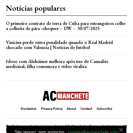
Notícias populares
O primeiro contrato de terra de Cuba para estrangeiros colhe
a colheita de pára -choques – DW – 30/07/2025
Vinicius perde outra penalidade quando o Real Madrid
chocado com Valencia | Notícias de futebol
Idoso com Alzheimer melhora após uso de Cannabis
medicinal; filha comemora e vídeo viraliza
Disclaimer
Privacy Policy
About
Contact
Subscribe
×
©. Todos os direitos reservados à AC Manchete. Desenvolvido de ♥ AC
Manchete .
Site seguro, sem anúncios.
contato@acmanchete.com