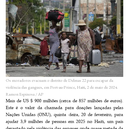
Os moradores evacuam o distrito de Delmas 22 para escapar da
violência das gangues, em Port-au-Prince, Haiti, 2 de maio de 2024.
Ramon Espinosa / AP
Mais de US $ 900 milhões (cerca de 857 milhões de euros).
Este é o valor da chamada para doações lançadas pelas
Nações Unidas (ONU), quinta -feira, 20 de fevereiro, para
ajudar 3,9 milhões de pessoas em 2025 no Haiti, um país
devastado pela violência das gangues onde quase metade da