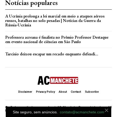
Notícias populares
A Ucrânia prolonga a lei marcial em meio a ataques aéreos
russos, batalhas no solo pesadas | Notícias da Guerra da
Rússia-Ucrânia
Professora acreana é finalista no Prêmio Professor Destaque
em evento nacional de ciências em São Paulo
Tarcisio deixou escapar um recado enquanto defendi…
Disclaimer
Privacy Policy
About
Contact
Subscribe
×
©. Todos os direitos reservados à AC Manchete. Desenvolvido de ♥ AC
Manchete .
Site seguro, sem anúncios.
contato@acmanchete.com