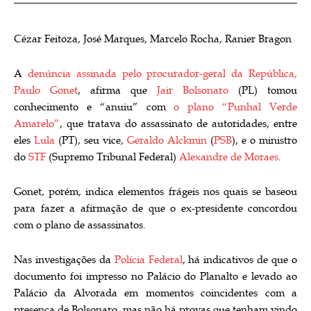
Cézar Feitoza, José Marques, Marcelo Rocha, Ranier Bragon
A
denúncia assinada pelo procurador-geral da República,
Paulo Gonet
, afirma que
Jair Bolsonaro
(PL) tomou
conhecimento e “anuiu” com
o plano “Punhal Verde
Amarelo”
, que tratava do assassinato de autoridades, entre
eles
Lula
(PT), seu vice,
Geraldo Alckmin
(
PSB
), e o ministro
do
STF
(Supremo Tribunal Federal)
Alexandre de Moraes
.
Gonet, porém, indica elementos frágeis nos quais se baseou
para fazer a afirmação de que o ex-presidente concordou
com o plano de assassinatos.
Nas investigações da
Polícia Federal
, há indicativos de que o
documento foi impresso no Palácio do Planalto e levado ao
Palácio da Alvorada em momentos coincidentes com a
presença de Bolsonaro, mas não há provas que tenham vindo