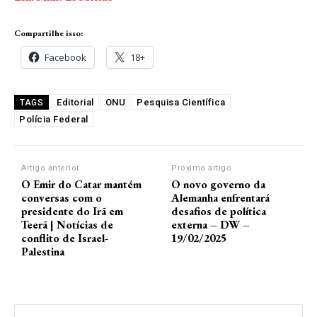
Compartilhe isso:
Facebook
18+
Editorial
ONU
Pesquisa Científica
TAGS
Polícia Federal
Artigo anterior
Próximo artigo
O Emir do Catar mantém
O novo governo da
conversas com o
Alemanha enfrentará
presidente do Irã em
desafios de política
Teerã | Notícias de
externa – DW –
conflito de Israel-
19/02/2025
Palestina