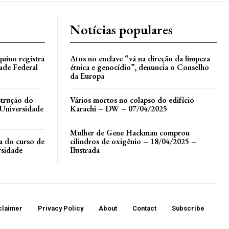
Notícias populares
uino registra
Atos no enclave “vá na direção da limpeza
ade Federal
étnica e genocídio”, denuncia o Conselho
da Europa
nstrução do
Vários mortos no colapso do edifício
Universidade
Karachi – DW – 07/04/2025
Mulher de Gene Hackman comprou
la do curso de
cilindros de oxigênio – 18/04/2025 –
rsidade
Ilustrada
claimer
Privacy Policy
About
Contact
Subscribe