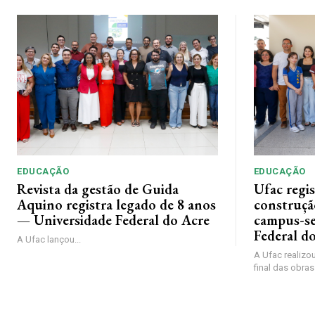
EDUCAÇÃO
EDUCAÇÃO
Revista da gestão de Guida
Ufac regis
Aquino registra legado de 8 anos
construçã
— Universidade Federal do Acre
campus-se
Federal d
A Ufac lançou...
A Ufac realizou
final das obras