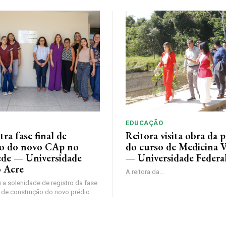
EDUCAÇÃO
tra fase final de
Reitora visita obra da p
o do novo CAp no
do curso de Medicina V
de — Universidade
— Universidade Federa
o Acre
A reitora da...
 a solenidade de registro da fase
 de construção do novo prédio...