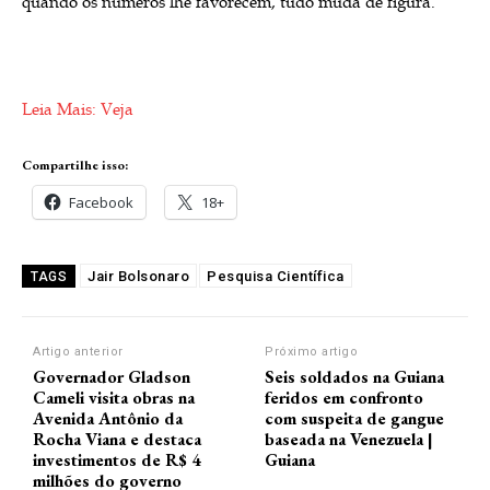
quando os números lhe favorecem, tudo muda de figura.
Leia Mais: Veja
Compartilhe isso:
Facebook
18+
Jair Bolsonaro
Pesquisa Científica
TAGS
Artigo anterior
Próximo artigo
Governador Gladson
Seis soldados na Guiana
Cameli visita obras na
feridos em confronto
Avenida Antônio da
com suspeita de gangue
Rocha Viana e destaca
baseada na Venezuela |
investimentos de R$ 4
Guiana
milhões do governo