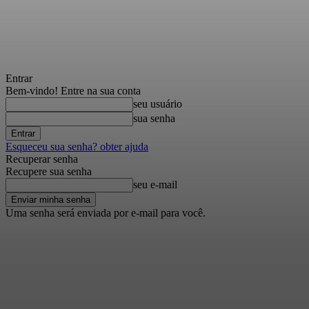
Entrar
Bem-vindo! Entre na sua conta
seu usuário
sua senha
Esqueceu sua senha? obter ajuda
Recuperar senha
Recupere sua senha
seu e-mail
Uma senha será enviada por e-mail para você.