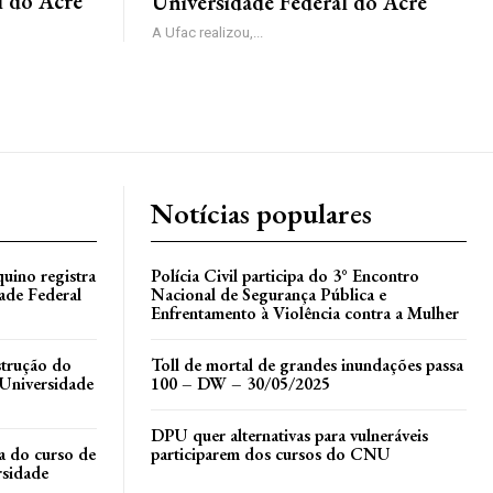
l do Acre
Universidade Federal do Acre
A Ufac realizou,...
Notícias populares
uino registra
Polícia Civil participa do 3° Encontro
ade Federal
Nacional de Segurança Pública e
Enfrentamento à Violência contra a Mulher
nstrução do
Toll de mortal de grandes inundações passa
Universidade
100 – DW – 30/05/2025
DPU quer alternativas para vulneráveis
la do curso de
participarem dos cursos do CNU
rsidade