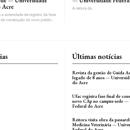
de — Universidade
— Universidade Federa
o Acre
A reitora da...
 a solenidade de registro da fase
 de construção do novo prédio...
ias
Últimas notícias
Revista da gestão de Guida Aq
legado de 8 anos — Universid
do Acre
Ufac registra fase final de co
novo CAp no campus-sede — 
Federal do Acre
Reitora visita obra da passare
Medicina Veterinária — Unive
Federal do Acre