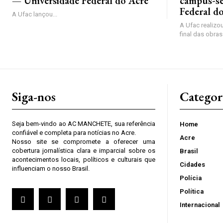
— Universidade Federal do Acre
campus-se
Federal d
A Ufac lançou...
A Ufac realizou
final das obras
Siga-nos
Categor
Seja bem-vindo ao AC MANCHETE, sua referência
Home
confiável e completa para notícias no Acre.
Acre
Nosso site se compromete a oferecer uma
cobertura jornalística clara e imparcial sobre os
Brasil
acontecimentos locais, políticos e culturais que
Cidades
influenciam o nosso Brasil.
Polícia
Política
Internacional